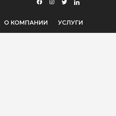
О КОМПАНИИ
УСЛУГИ
КОНТАКТЫ
Ankara Ayaş Yolu Üzeri No: 104,
Etimesgut / Ankara