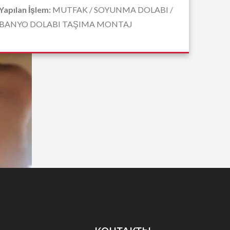
Yapılan İşlem:
MUTFAK / SOYUNMA DOLABI /
BANYO DOLABI TAŞIMA MONTAJ